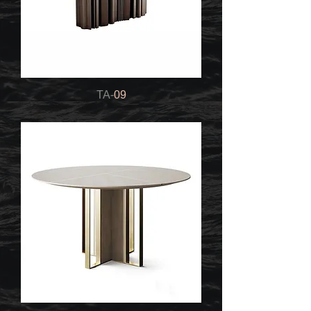
TA-
09