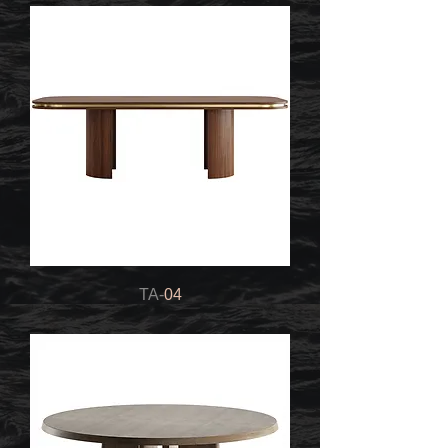
TA-
04