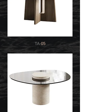
TA-
05