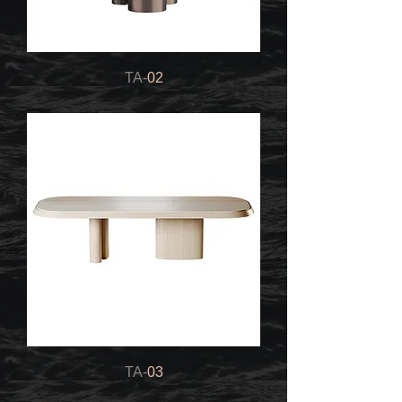
TA-
02
TA-
03