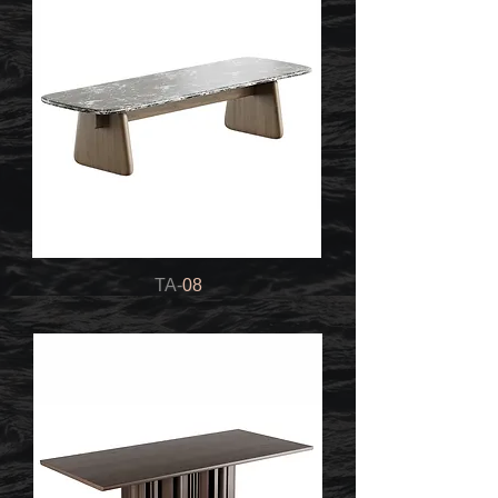
TA-
08