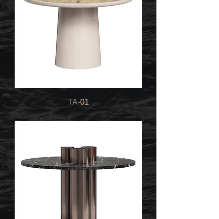
TA-
01