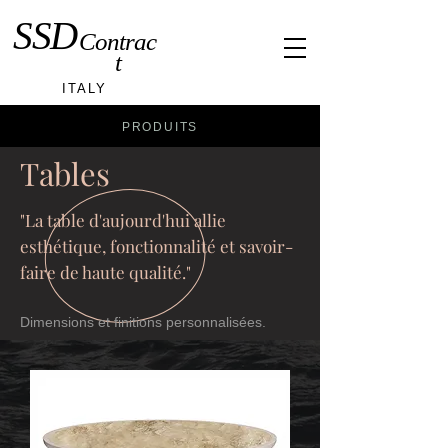
SSD
Contrac
t
ITALY
PRODUITS
Tables
"La table d'aujourd'hui allie
esthétique, fonctionnalité et savoir-
faire de haute qualité."
Dimensions et finitions personnalisées.