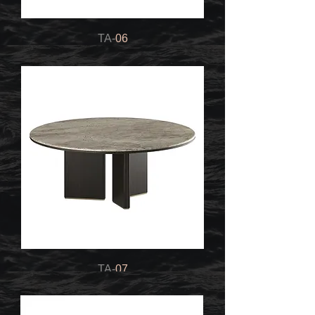
TA-
06
TA-
07