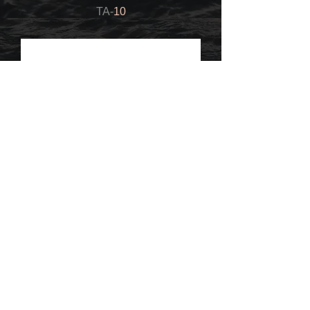
TA-
10
TA-
11